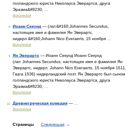
голландского юриста Николауса Эверартса, друга
Эразма&#8230; …
Википедия
Иоанн Секунд
— (лат.&#160;Johannes Secundus,
8
настоящее имя и фамилия Ян Эверартс,
нидерл.&#160;Johann Nico Everaerts, 15 ноября …
Википедия
Ян Эверартс
— Иоанн Секунд Иоанн Секунд
9
(лат. Johannes Secundus, настоящее имя и фамилия Ян
Эверартс, нидерл. Johann Nico Everaerts, 15 ноября 1511,
Гаага 1536) нидерландский поэт. Ян Эверартс был сыном
голландского юриста Николауса Эверартса, друга
Эразма&#8230; …
Википедия
Древнегреческая комедия
— …
10
Википедия
Страницы
Следующая
→