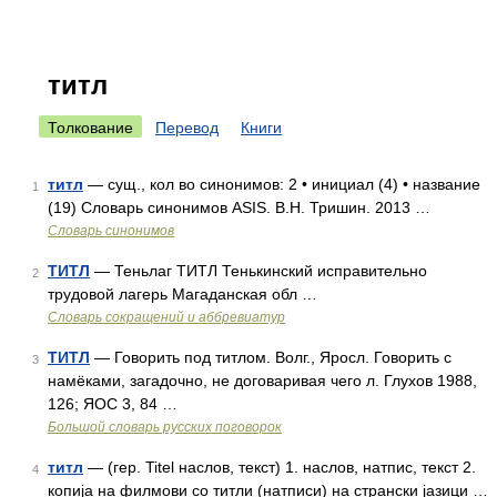
титл
Толкование
Перевод
Книги
титл
— сущ., кол во синонимов: 2 • инициал (4) • название
1
(19) Словарь синонимов ASIS. В.Н. Тришин. 2013 …
Словарь синонимов
ТИТЛ
— Теньлаг ТИТЛ Тенькинский исправительно
2
трудовой лагерь Магаданская обл …
Словарь сокращений и аббревиатур
ТИТЛ
— Говорить под титлом. Волг., Яросл. Говорить с
3
намёками, загадочно, не договаривая чего л. Глухов 1988,
126; ЯОС 3, 84 …
Большой словарь русских поговорок
титл
— (гер. Titel наслов, текст) 1. наслов, натпис, текст 2.
4
копија на филмови со титли (натписи) на странски јазици …