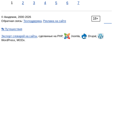
1
2
3
4
5
6
7
© Академик, 2000-2026
18+
Обратная связь:
Техподдержка
,
Реклама на сайте
👣 Путешествия
Экспорт словарей на сайты
, сделанные на PHP,
Joomla,
Drupal,
WordPress, MODx.