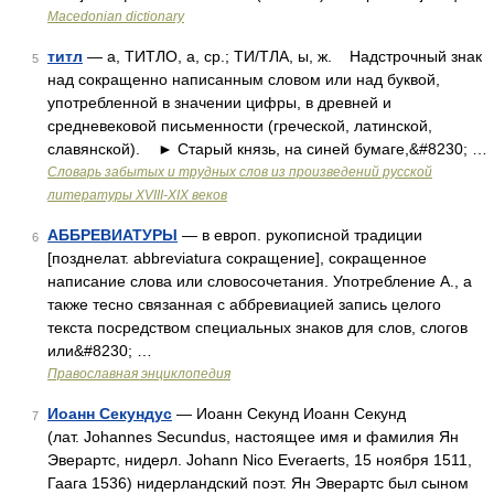
Macedonian dictionary
титл
— а, ТИТЛО, а, ср.; ТИ/ТЛА, ы, ж. Надстрочный знак
5
над сокращенно написанным словом или над буквой,
употребленной в значении цифры, в древней и
средневековой письменности (греческой, латинской,
славянской). ► Старый князь, на синей бумаге,&#8230; …
Словарь забытых и трудных слов из произведений русской
литературы ХVIII-ХIХ веков
АББРЕВИАТУРЫ
— в европ. рукописной традиции
6
[позднелат. abbreviatura сокращение], сокращенное
написание слова или словосочетания. Употребление А., а
также тесно связанная с аббревиацией запись целого
текста посредством специальных знаков для слов, слогов
или&#8230; …
Православная энциклопедия
Иоанн Секундус
— Иоанн Секунд Иоанн Секунд
7
(лат. Johannes Secundus, настоящее имя и фамилия Ян
Эверартс, нидерл. Johann Nico Everaerts, 15 ноября 1511,
Гаага 1536) нидерландский поэт. Ян Эверартс был сыном